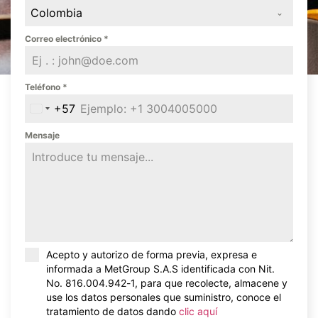
Colombia
Correo electrónico
*
Teléfono
*
+57
Colombia +57
Mensaje
Acept
o y
autorizo de forma previa, expresa e
informada a
Met
Group
S.A.S
identificada con
Nit
.
No. 816.004.942-1,
para que recolecte, almacene y
use los datos personales que suministro, conoce el
tratamiento de datos dando
clic aquí