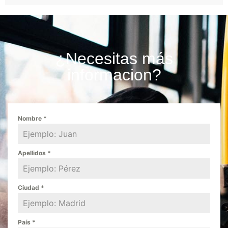
¿Necesitas más
informacion?
Nombre
*
Apellidos
*
Ciudad
*
País
*