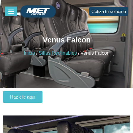
Cotiza tu solución
Venus Falcon
Inicio
/
Sillas Reclinables
/ Venus Falcon
Haz clic aquí