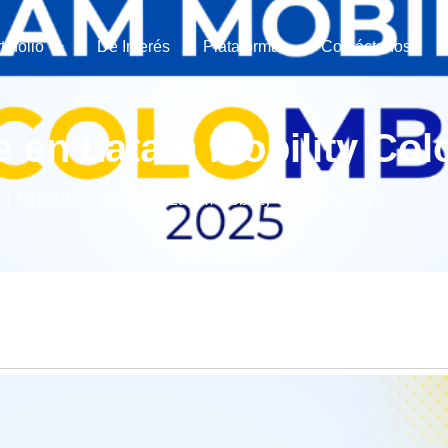
tafolio
De Interés
Plataformas
Contáctanos
en Latam Mobility Col
T GROUP presente en Latam Mobility Colombia 2025