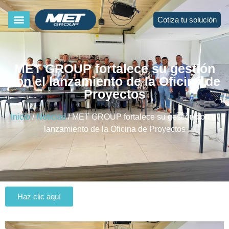
Cotiza tu solución
MET GROUP fortalece su gestión
con el lanzamiento de la Oficina de
Proyectos
Inicio
/
Noticias
/ MET GROUP fortalece su gestión con el
lanzamiento de la Oficina de Proyectos
Haz clic aquí