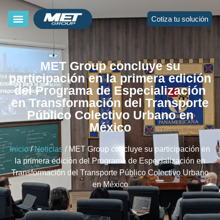
Cotiza tu solución
MET Group concluye su
participación en la primera edición
del Programa de Especialización
en Transformación del Transporte
Público Colectivo Urbano en
México
Inicio
/
Noticias
/ MET Group concluye su participación en
la primera edición del Programa de Especialización en
Transformación del Transporte Público Colectivo Urbano
en México