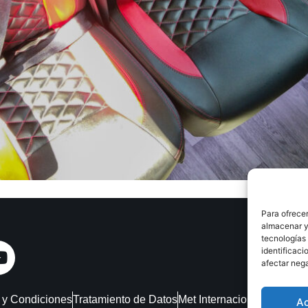
Para ofrecer
almacenar y/
tecnologías
identificaci
afectar nega
 y Condiciones
Tratamiento de Datos
Met Internacional
PQRS
A