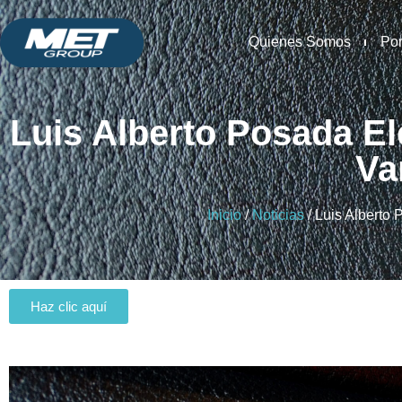
Quienes Somos
Por
Luis Alberto Posada El
Va
Inicio
/
Noticias
/ Luis Alberto
Haz clic aquí