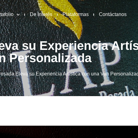
tafolio
De Interés
Plataformas
Contáctanos
eva su Experiencia Artí
n Personalizada
 Posada Eleva su Experiencia Artística con una Van Personaliza